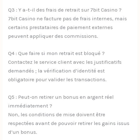
Q3 : Y a-t-il des frais de retrait sur 7bit Casino ?
7bit Casino ne facture pas de frais internes, mais
certains prestataires de paiement externes
peuvent appliquer des commissions.
Q4 : Que faire si mon retrait est bloqué ?
Contactez le service client avec les justificatifs
demandés ; la vérification d’identité est
obligatoire pour valider les transactions.
Q5 : Peut-on retirer un bonus en argent réel
immédiatement ?
Non, les conditions de mise doivent être
respectées avant de pouvoir retirer les gains issus
d’un bonus.