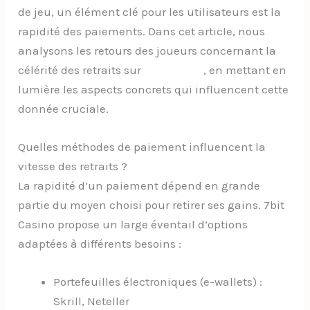
de jeu, un élément clé pour les utilisateurs est la
rapidité des paiements. Dans cet article, nous
analysons les retours des joueurs concernant la
célérité des retraits sur
7bit casino
, en mettant en
lumière les aspects concrets qui influencent cette
donnée cruciale.
Quelles méthodes de paiement influencent la
vitesse des retraits ?
La rapidité d’un paiement dépend en grande
partie du moyen choisi pour retirer ses gains. 7bit
Casino propose un large éventail d’options
adaptées à différents besoins :
Portefeuilles électroniques (e-wallets) :
Skrill, Neteller