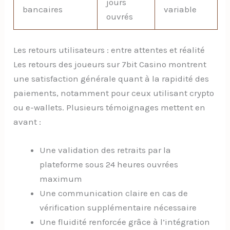
jours
bancaires
variable
ouvrés
Les retours utilisateurs : entre attentes et réalité
Les retours des joueurs sur 7bit Casino montrent
une satisfaction générale quant à la rapidité des
paiements, notamment pour ceux utilisant crypto
ou e-wallets. Plusieurs témoignages mettent en
avant :
Une validation des retraits par la
plateforme sous 24 heures ouvrées
maximum
Une communication claire en cas de
vérification supplémentaire nécessaire
Une fluidité renforcée grâce à l’intégration