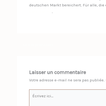
deutschen Markt bereichert. Für alle, die
conti casino
.
←
Article précédent
Laisser un commentaire
Votre adresse e-mail ne sera pas publiée.
Écrivez
ici…