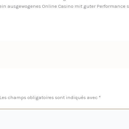
 ein ausgewogenes Online Casino mit guter Performance su
Les champs obligatoires sont indiqués avec
*