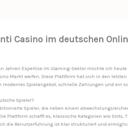
onti Casino im deutschen Onli
 janvier 2026
hn Jahren Expertise im iGaming-Sektor möchte ich heute e
no Markt werfen. Diese Plattform hat sich in den letzten 
 ein modernes Spielangebot, schnelle Zahlungen und ein s
utsche Spieler?
mbitionierte Spieler, die neben einem abwechslungsreiche
 Plattform schafft es, klassische Kategorien wie Slots, T
h die Benutzerführung ist klar strukturiert und ermögli