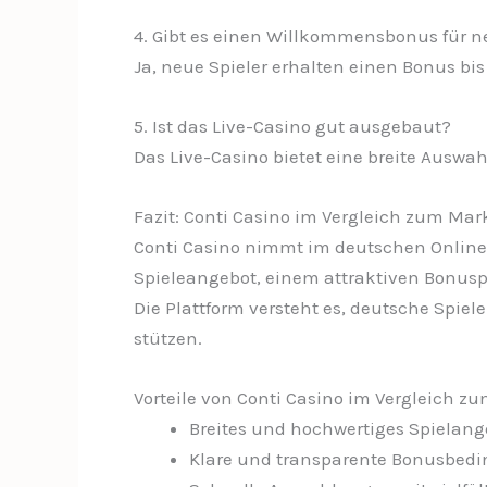
4. Gibt es einen Willkommensbonus für n
Ja, neue Spieler erhalten einen Bonus bi
5. Ist das Live-Casino gut ausgebaut?
Das Live-Casino bietet eine breite Auswa
Fazit: Conti Casino im Vergleich zum Mar
Conti Casino nimmt im deutschen Online 
Spieleangebot, einem attraktiven Bonu
Die Plattform versteht es, deutsche Spie
stützen.
Vorteile von Conti Casino im Vergleich z
Breites und hochwertiges Spielang
Klare und transparente Bonusbed