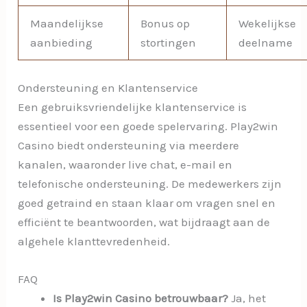
Maandelijkse
Bonus op
Wekelijkse
aanbieding
stortingen
deelname
Ondersteuning en Klantenservice
Een gebruiksvriendelijke klantenservice is
essentieel voor een goede spelervaring. Play2win
Casino biedt ondersteuning via meerdere
kanalen, waaronder live chat, e-mail en
telefonische ondersteuning. De medewerkers zijn
goed getraind en staan klaar om vragen snel en
efficiënt te beantwoorden, wat bijdraagt aan de
algehele klanttevredenheid.
FAQ
Is Play2win Casino betrouwbaar?
Ja, het