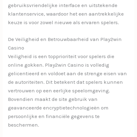
gebruiksvriendelijke interface en uitstekende
klantenservice, waardoor het een aantrekkelijke
keuze is voor zowel nieuwe als ervaren spelers.
De Veiligheid en Betrouwbaarheid van Play2win
Casino
Veiligheid is een topprioriteit voor spelers die
online gokken. Play2win Casino is volledig
gelicentieerd en voldoet aan de strenge eisen van
de autoriteiten. Dit betekent dat spelers kunnen
vertrouwen op een eerlijke speelomgeving.
Bovendien maakt de site gebruik van
geavanceerde encryptietechnologieën om
persoonlijke en financiële gegevens te
beschermen.