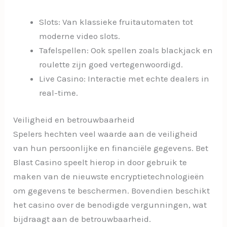
Slots: Van klassieke fruitautomaten tot
moderne video slots.
Tafelspellen: Ook spellen zoals blackjack en
roulette zijn goed vertegenwoordigd.
Live Casino: Interactie met echte dealers in
real-time.
Veiligheid en betrouwbaarheid
Spelers hechten veel waarde aan de veiligheid
van hun persoonlijke en financiële gegevens. Bet
Blast Casino speelt hierop in door gebruik te
maken van de nieuwste encryptietechnologieën
om gegevens te beschermen. Bovendien beschikt
het casino over de benodigde vergunningen, wat
bijdraagt aan de betrouwbaarheid.