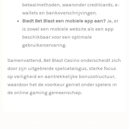
betaalmethoden, waaronder creditcards, e-
wallets en bankoverschrijvingen.
Biedt Bet Blast een mobiele app aan?
Ja, er
is zowel een mobiele website als een app
beschikbaar voor een optimale
gebruikerservaring.
Samenvattend, Bet Blast Casino onderscheidt zich
door zijn uitgebreide spelcatalogus, sterke focus
op veiligheid en aantrekkelijke bonusstructuur,
waardoor het de voorkeur geniet onder spelers in
de online gaming gemeenschap.
←
Article précédent
Article suivant
→