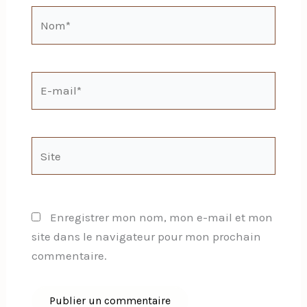
Nom*
E-
mail*
Site
Enregistrer mon nom, mon e-mail et mon
site dans le navigateur pour mon prochain
commentaire.