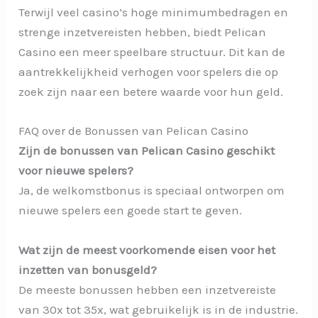
Terwijl veel casino’s hoge minimumbedragen en
strenge inzetvereisten hebben, biedt Pelican
Casino een meer speelbare structuur. Dit kan de
aantrekkelijkheid verhogen voor spelers die op
zoek zijn naar een betere waarde voor hun geld.
FAQ over de Bonussen van Pelican Casino
Zijn de bonussen van Pelican Casino geschikt
voor nieuwe spelers?
Ja, de welkomstbonus is speciaal ontworpen om
nieuwe spelers een goede start te geven.
Wat zijn de meest voorkomende eisen voor het
inzetten van bonusgeld?
De meeste bonussen hebben een inzetvereiste
van 30x tot 35x, wat gebruikelijk is in de industrie.