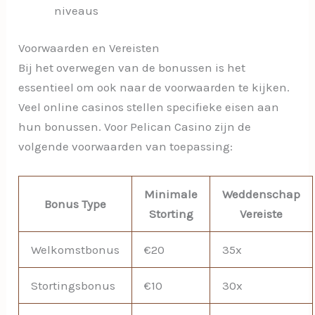
niveaus
Voorwaarden en Vereisten
Bij het overwegen van de bonussen is het
essentieel om ook naar de voorwaarden te kijken.
Veel online casinos stellen specifieke eisen aan
hun bonussen. Voor Pelican Casino zijn de
volgende voorwaarden van toepassing:
Minimale
Weddenschap
Bonus Type
Storting
Vereiste
Welkomstbonus
€20
35x
Stortingsbonus
€10
30x