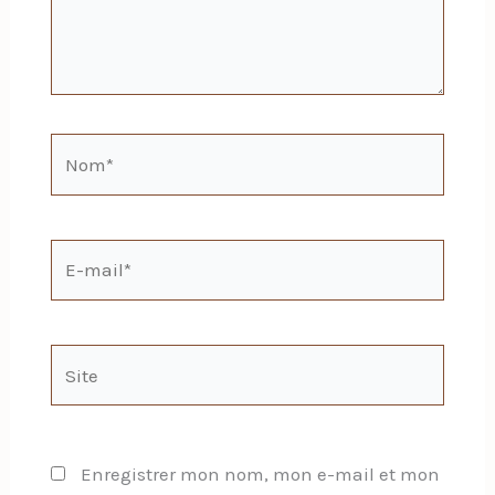
Nom*
E-
mail*
Site
Enregistrer mon nom, mon e-mail et mon