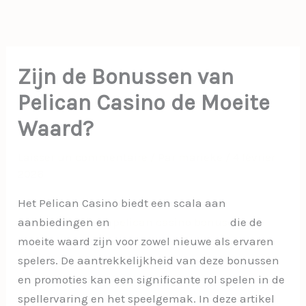
Aller
au
contenu
Zijn de Bonussen van
Pelican Casino de Moeite
Waard?
Laisser un commentaire
/ Par
marieke
/
4 février
2026
Het Pelican Casino biedt een scala aan
aanbiedingen en
pelican casino bonus
die de
moeite waard zijn voor zowel nieuwe als ervaren
spelers. De aantrekkelijkheid van deze bonussen
en promoties kan een significante rol spelen in de
spellervaring en het speelgemak. In deze artikel