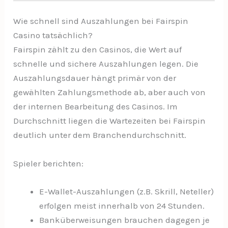
Wie schnell sind Auszahlungen bei Fairspin
Casino tatsächlich?
Fairspin zählt zu den Casinos, die Wert auf
schnelle und sichere Auszahlungen legen. Die
Auszahlungsdauer hängt primär von der
gewählten Zahlungsmethode ab, aber auch von
der internen Bearbeitung des Casinos. Im
Durchschnitt liegen die Wartezeiten bei Fairspin
deutlich unter dem Branchendurchschnitt.
Spieler berichten:
E-Wallet-Auszahlungen (z.B. Skrill, Neteller)
erfolgen meist innerhalb von 24 Stunden.
Banküberweisungen brauchen dagegen je