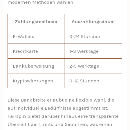
modernen Methoden wählen.
Zahlungsmethode
Auszahlungsdauer
E-Wallets
0-24 Stunden
Kreditkarte
1-3 Werktage
Banküberweisung
2-5 Werktage
Kryptowährungen
0-12 Stunden
Diese Bandbreite erlaubt eine flexible Wahl, die
auf individuelle Bedürfnisse abgestimmt ist.
Fairspin bietet darüber hinaus eine transparente
Übersicht der Limits und Gebühren, was einen