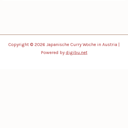
Copyright © 2026 Japanische Curry Woche in Austria |
Powered by
digibu.net