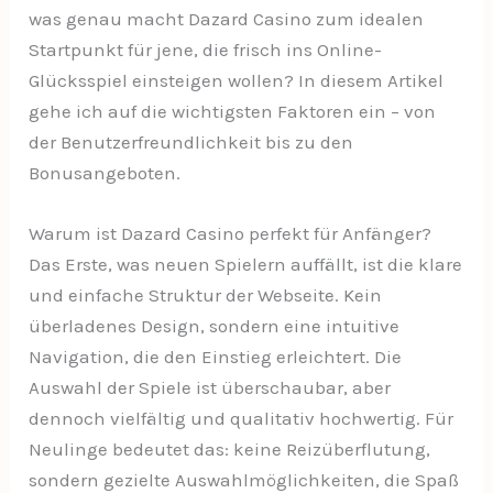
was genau macht Dazard Casino zum idealen
Startpunkt für jene, die frisch ins Online-
Glücksspiel einsteigen wollen? In diesem Artikel
gehe ich auf die wichtigsten Faktoren ein – von
der Benutzerfreundlichkeit bis zu den
Bonusangeboten.
Warum ist Dazard Casino perfekt für Anfänger?
Das Erste, was neuen Spielern auffällt, ist die klare
und einfache Struktur der Webseite. Kein
überladenes Design, sondern eine intuitive
Navigation, die den Einstieg erleichtert. Die
Auswahl der Spiele ist überschaubar, aber
dennoch vielfältig und qualitativ hochwertig. Für
Neulinge bedeutet das: keine Reizüberflutung,
sondern gezielte Auswahlmöglichkeiten, die Spaß