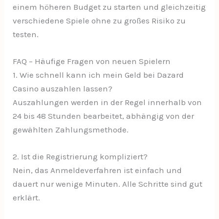
einem höheren Budget zu starten und gleichzeitig
verschiedene Spiele ohne zu großes Risiko zu
testen.
FAQ – Häufige Fragen von neuen Spielern
1. Wie schnell kann ich mein Geld bei Dazard
Casino auszahlen lassen?
Auszahlungen werden in der Regel innerhalb von
24 bis 48 Stunden bearbeitet, abhängig von der
gewählten Zahlungsmethode.
2. Ist die Registrierung kompliziert?
Nein, das Anmeldeverfahren ist einfach und
dauert nur wenige Minuten. Alle Schritte sind gut
erklärt.