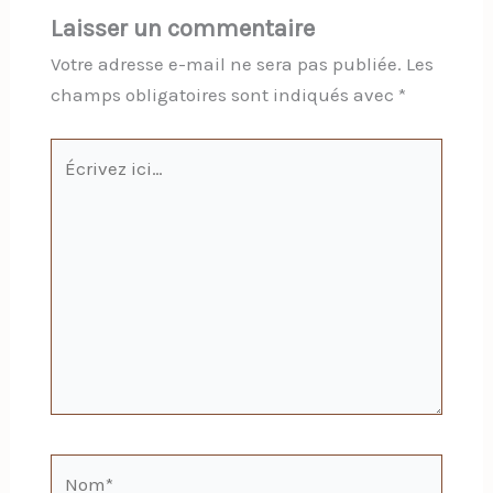
Laisser un commentaire
Votre adresse e-mail ne sera pas publiée.
Les
champs obligatoires sont indiqués avec
*
Écrivez
ici…
Nom*