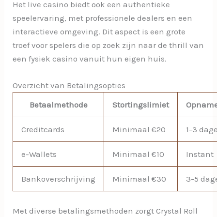
Het live casino biedt ook een authentieke
speelervaring, met professionele dealers en een
interactieve omgeving. Dit aspect is een grote
troef voor spelers die op zoek zijn naar de thrill van
een fysiek casino vanuit hun eigen huis.
Overzicht van Betalingsopties
Betaalmethode
Stortingslimiet
Opname
Creditcards
Minimaal €20
1-3 dag
e-Wallets
Minimaal €10
Instant
Bankoverschrijving
Minimaal €30
3-5 dag
Met diverse betalingsmethoden zorgt Crystal Roll