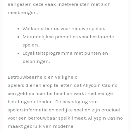
aangezien deze vaak inzetvereisten met zich
meebrengen.
Welkomstbonus voor nieuwe spelers.
Maandelijkse promoties voor bestaande
spelers.
Loyaliteitsprogramma met punten en
beloningen.
Betrouwbaarheid en veiligheid
Spelers dienen erop te letten dat Allyspin Casino
een geldige licentie heeft en werkt met veilige
betalingsmethoden. De beveiliging van
spelersinformatie en eerlijke spellen zijn cruciaal
voor een betrouwbaar spelklimaat. Allyspin Casino
maakt gebruik van moderne