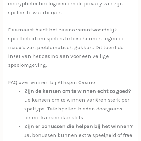
encryptietechnologieën om de privacy van zijn
spelers te waarborgen.
Daarnaast biedt het casino verantwoordelijk
speelbeleid om spelers te beschermen tegen de
risico’s van problematisch gokken. Dit toont de
inzet van het casino aan voor een veilige
speelomgeving.
FAQ over winnen bij Allyspin Casino
Zijn de kansen om te winnen echt zo goed?
De kansen om te winnen variëren sterk per
speltype. Tafelspellen bieden doorgaans
betere kansen dan slots.
Zijn er bonussen die helpen bij het winnen?
Ja, bonussen kunnen extra speelgeld of free