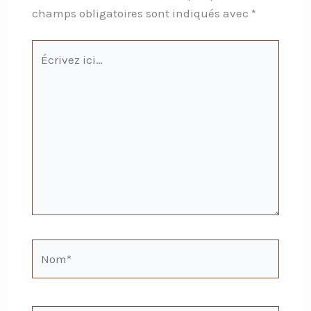
champs obligatoires sont indiqués avec
*
Écrivez
ici…
Nom*