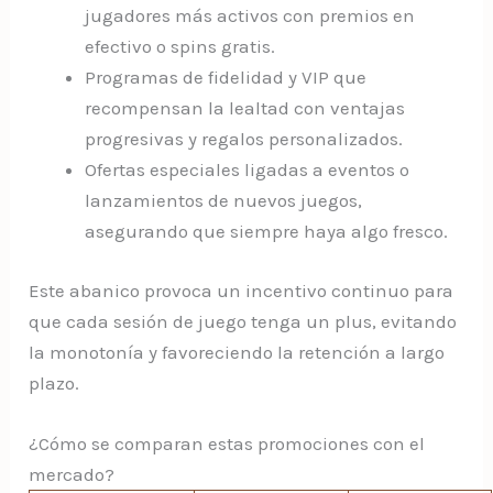
jugadores más activos con premios en
efectivo o spins gratis.
Programas de fidelidad y VIP que
recompensan la lealtad con ventajas
progresivas y regalos personalizados.
Ofertas especiales ligadas a eventos o
lanzamientos de nuevos juegos,
asegurando que siempre haya algo fresco.
Este abanico provoca un incentivo continuo para
que cada sesión de juego tenga un plus, evitando
la monotonía y favoreciendo la retención a largo
plazo.
¿Cómo se comparan estas promociones con el
mercado?