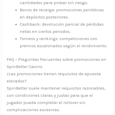
cantidades para probar sin riesgo.
Bonos de recarga: promociones periódicas
en depósitos posteriores.
Cashback: devolución parcial de pérdidas
netas en ciertos periodos.
Torneos y rankings: competiciones con
premios escalonados según el rendimiento.
FAQ – Preguntas frecuentes sobre promociones en
SpinBetter Casino
¿Las promociones tienen requisitos de apuesta
elevados?
SpinBetter suele mantener requisitos razonables,
con condiciones claras y justas para que el
jugador pueda completar el rollover sin
complicaciones excesivas.