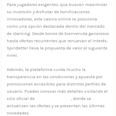
Para jugadores exigentes, que buscan maximizar
su inversión y disfrutar de bonificaciones
innovadoras, este casino online se posiciona
como una opción destacada dentro del mercado
de iGaming. Desde bonos de bienvenida generosos
hasta ofertas recurrentes que renuevan el interés,
SpinBetter lleva la propuesta de valor al siguiente
nivel.
Además, la plataforma cuida mucho la
transparencia en las condiciones y apuesta por
promociones accesibles para distintos perfiles de
usuario. Puedes conocer más detalles visitando el
sitio oficial de
spinbetter casino
, donde se
actualizan las ofertas y se presentan las últimas
novedades.