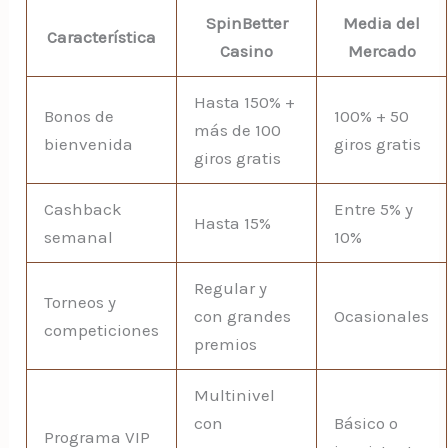
SpinBetter
Media del
Característica
Casino
Mercado
Hasta 150% +
Bonos de
100% + 50
más de 100
bienvenida
giros gratis
giros gratis
Cashback
Entre 5% y
Hasta 15%
semanal
10%
Regular y
Torneos y
con grandes
Ocasionales
competiciones
premios
Multinivel
con
Básico o
Programa VIP