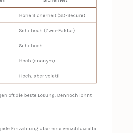
Hohe Sicherheit (3D-Secure)
Sehr hoch (Zwei-Faktor)
Sehr hoch
Hoch (anonym)
Hoch, aber volatil
ngen oft die beste Lösung. Dennoch lohnt
 jede Einzahlung über eine verschlüsselte