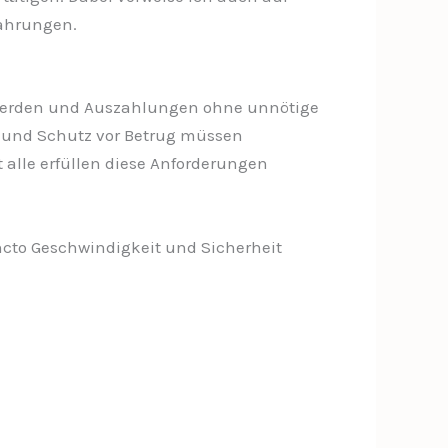
fahrungen.
n werden und Auszahlungen ohne unnötige
tz und Schutz vor Betrug müssen
 alle erfüllen diese Anforderungen
ncto Geschwindigkeit und Sicherheit