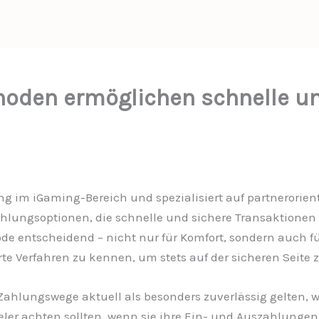
oden ermöglichen schnelle un
 mars 2026
ng im iGaming-Bereich und spezialisiert auf partnerorien
Zahlungsoptionen, die schnelle und sichere Transaktionen
de entscheidend – nicht nur für Komfort, sondern auch f
te Verfahren zu kennen, um stets auf der sicheren Seite z
Zahlungswege aktuell als besonders zuverlässig gelten, w
ler achten sollten, wenn sie ihre Ein- und Auszahlungen 