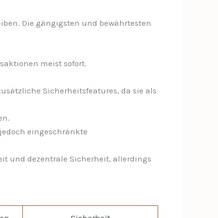
eiben. Die gängigsten und bewährtesten
saktionen meist sofort.
zusätzliche Sicherheitsfeatures, da sie als
en.
n jedoch eingeschränkte
 und dezentrale Sicherheit, allerdings
gen
Sicherheit