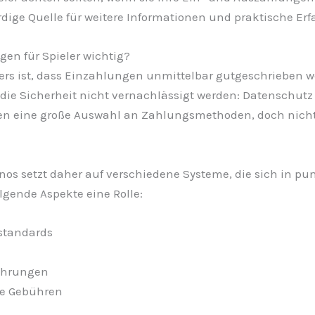
dige Quelle für weitere Informationen und praktische Er
en für Spieler wichtig?
elers ist, dass Einzahlungen unmittelbar gutgeschriebe
f die Sicherheit nicht vernachlässigt werden: Datenschu
eten eine große Auswahl an Zahlungsmethoden, doch nicht
os setzt daher auf verschiedene Systeme, die sich in pu
lgende Aspekte eine Rolle:
standards
Währungen
ge Gebühren