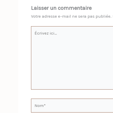
Laisser un commentaire
Votre adresse e-mail ne sera pas publiée.
Écrivez
ici…
Nom*