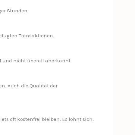
iger Stunden.
efugten Transaktionen.
l und nicht überall anerkannt.
n. Auch die Qualität der
 oft kostenfrei bleiben. Es lohnt sich,