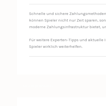
Schnelle und sichere Zahlungsmethoden si
können Spieler nicht nur Zeit sparen, so
moderne Zahlungsinfrastruktur bietet, un
Für weitere Experten-Tipps und aktuelle
Spieler wirklich weiterhelfen.
←
Article précédent