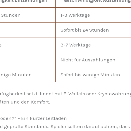
4 Stunden
1-3 Werktage
Sofort bis 24 Stunden
e
3-7 Werktage
Nicht für Auszahlungen
wenige Minuten
Sofort bis wenige Minuten
erfügbarkeit setzt, findet mit E-Wallets oder Kryptowähru
itäten und den Komfort.
den?“ – Ein kurzer Leitfaden
 geprüfte Standards. Spieler sollten darauf achten, dass